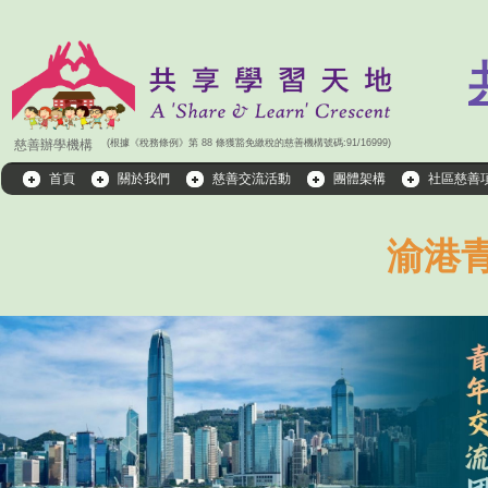
​​​​​​慈善辦學機構
​(根據《稅務條例》第 88 條獲豁免繳稅的慈善機構號碼:91/16999)
首頁
關於我們
慈善交流活動
團體架構
社區慈善
渝港