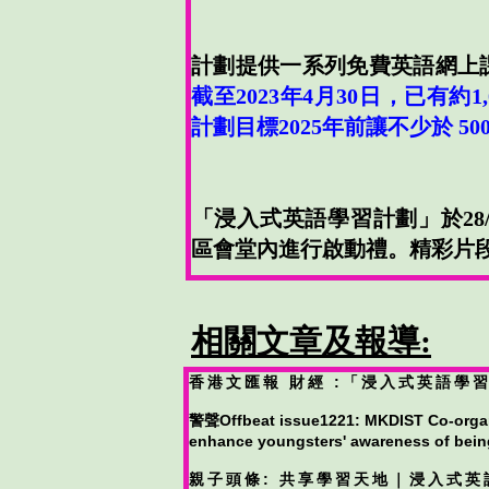
計劃提供一系列免費英語網上
截至2023年4月30日，已有約
計劃
目標2025年前讓不少於 50
​「浸入式英語學習計劃」於28/
區會堂內進行啟動禮。
精彩片段
相關文章及報導:
香港文匯報 財經 :「浸入式英語學
警聲Offbeat issue
1221: MKDIST Co-orga
enhance youngsters' awareness of bein
親子頭條: 共享學習天地｜浸入式