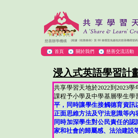
​​​​​​慈善辦學機構
​(根據《稅務條例》第 88 條獲豁免繳稅的慈善機構號碼:91
首頁
關於我們
慈善交流活動
浸入式英語學習計
共享學習天地於2022到202
課程予小學及中學基層學生學
平，
同時讓學生接觸德育資訊
正面思維方法
及守法意識等內
同時加深學生對公民責任的認
家和社會的歸屬感、法治建設