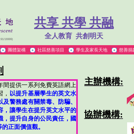
共享 共學 共融
全人教育 共創明天
/16999)
團體架構
社區慈善項目
學生及家長天地
慈善捐
劃
主辦機構:
3學年間提供一系列免費英語網上
習，
以提升基層學生的英文水
以及警務處有關禁毒、防騙
、
容，讓學生在提升英文水平的
協辦機構:
識
，提升自身的公民責任
，
國
等的正面價值觀
。