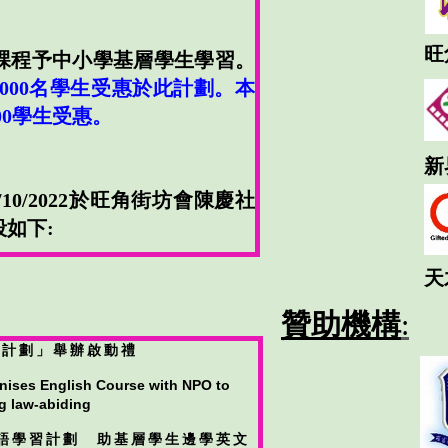
旺
課程予中小學基層學生學習。
1,000名學生受惠於此計劃。本
00學生受惠
。
新
10/2022於旺角街坊會陳慶社
如下:
天
贊助機構
:
習計劃」舉辦啟動禮
nises English Course with NPO to
g law-abiding
英語學習計劃 助基層學生邊學英文